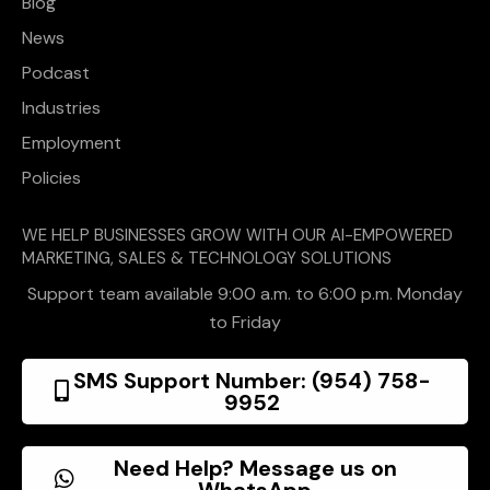
Blog
News
Podcast
Industries
Employment
Policies
WE HELP BUSINESSES GROW WITH OUR AI-EMPOWERED
MARKETING, SALES & TECHNOLOGY SOLUTIONS
Support team available 9:00 a.m. to 6:00 p.m. Monday
to Friday
SMS Support Number: (954) 758-
9952
Need Help? Message us on
WhatsApp